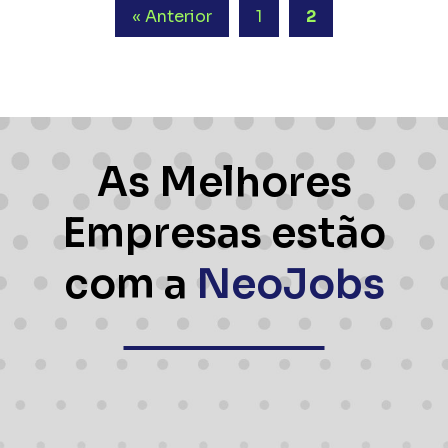
« Anterior
1
2
As Melhores
Empresas estão
com a
NeoJobs