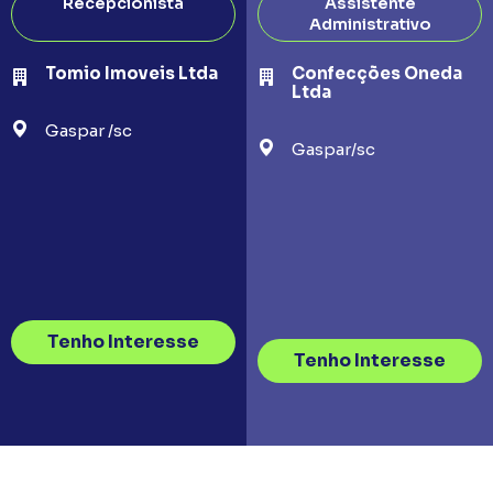
Recepcionista
Assistente
Administrativo
Tomio Imoveis Ltda
Confecções Oneda
Ltda
Gaspar /sc
Gaspar/sc
Tenho Interesse
Tenho Interesse